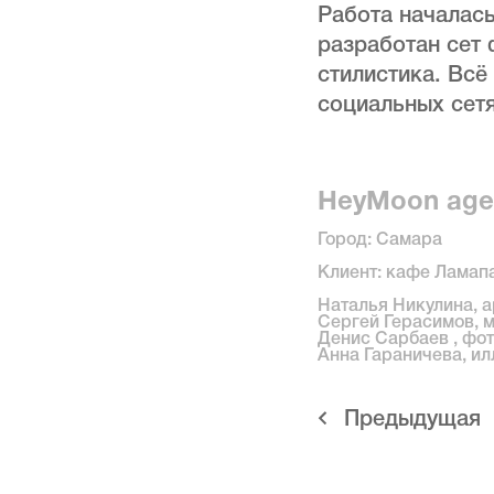
Работа началась
разработан сет
стилистика. Всё
социальных сетя
HeyMoon age
Город: Самара
Клиент: кафе Ламапа
Наталья Никулина, 
Сергей Герасимов, 
Денис Сарбаев , фо
Анна Гараничева, и
Предыдущая