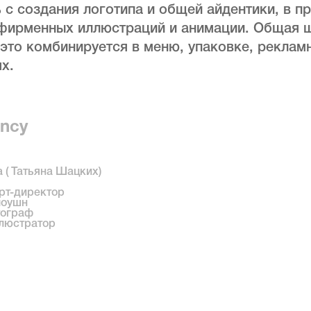
 с создания логотипа и общей айдентики, в п
 фирменных иллюстраций и анимации. Общая 
 это комбинируется в меню, упаковке, реклам
х.
ncy
 ( Татьяна Шацких)
арт-директор
моушн
тограф
ллюстратор