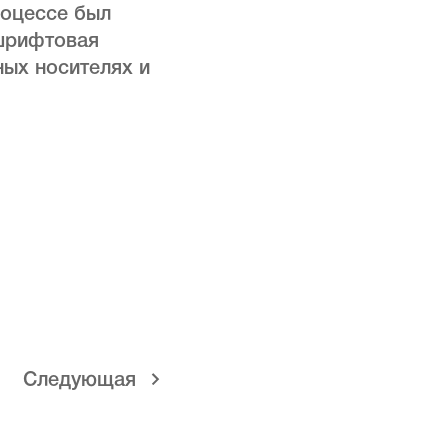
роцессе был
шрифтовая
ных носителях и
Cледующая