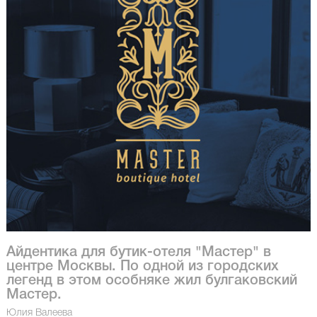
Айдентика для бутик-отеля "Мастер" в
центре Москвы. По одной из городских
легенд в этом особняке жил булгаковский
Мастер.
Юлия Валеева