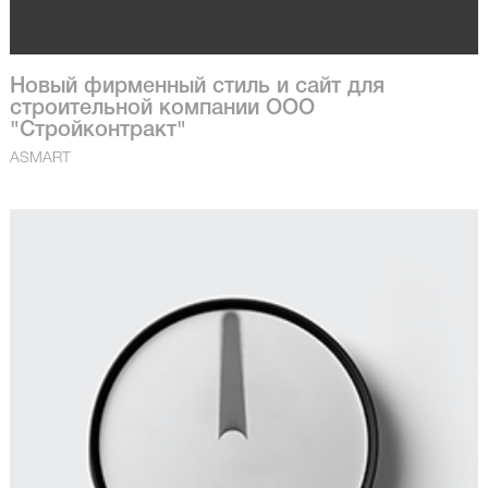
Новый фирменный стиль и сайт для
строительной компании ООО
"Стройконтракт"
ASMART