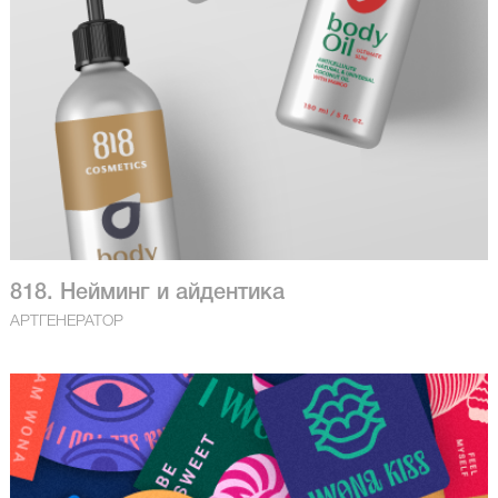
818. Нейминг и айдентика
АРТГЕНЕРАТОР