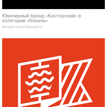
Ювелирный бренд «Касторский» в
категории «бокалы»
Высшая школа брендинга