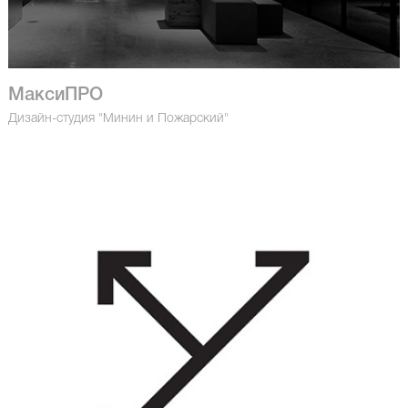
МаксиПРО
Дизайн-студия "Минин и Пожарский"