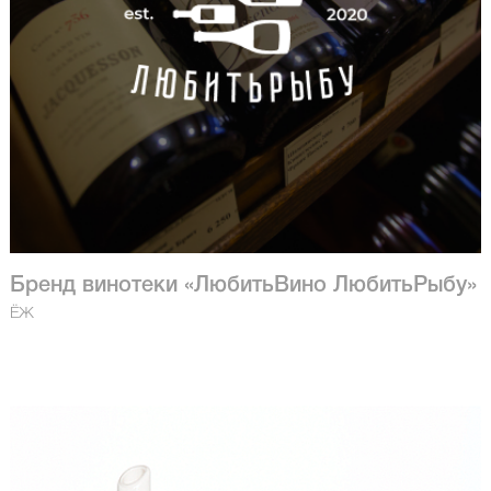
Бренд винотеки «ЛюбитьВино ЛюбитьРыбу»
ЁЖ