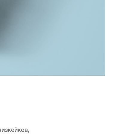
чизкейков,