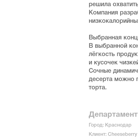
решила охватит
Компания разра
низкокалорийны
Выбранная конц
В выбранной ко
лёгкость продук
и кусочек чизке
Сочные динамич
десерта можно п
торта.
Департамент
Город: Краснодар
Клиент: Cheeseberry