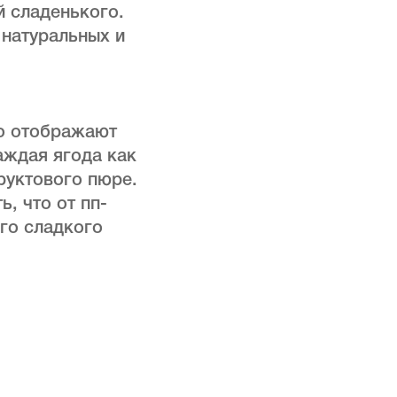
 сладенького.
 натуральных и
ко отображают
аждая ягода как
руктового пюре.
, что от пп-
ого сладкого