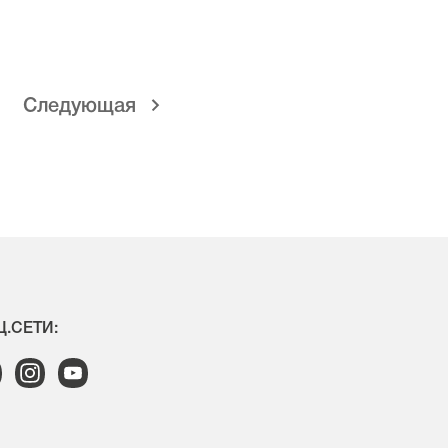
Cледующая
.СЕТИ: