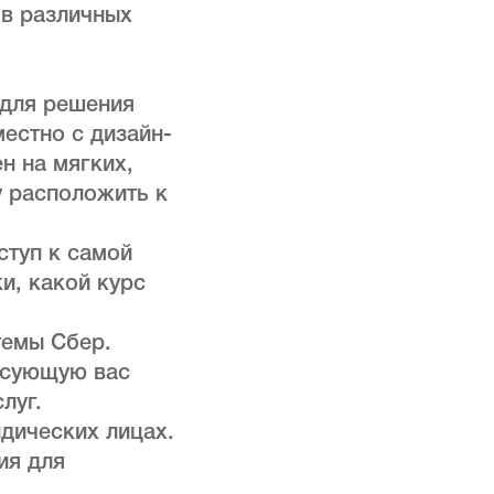
 в различных
 для решения
естно с дизайн-
н на мягких,
у расположить к
ступ к самой
и, какой курс
темы Сбер.
ресующую вас
луг.
идических лицах.
ия для