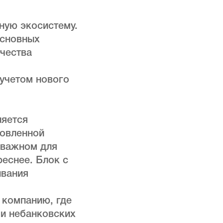
ную экосистему.
основных
чества
 учетом нового
ляется
новленной
 важном для
реснее. Блок с
ивания
 компанию, где
и небанковских