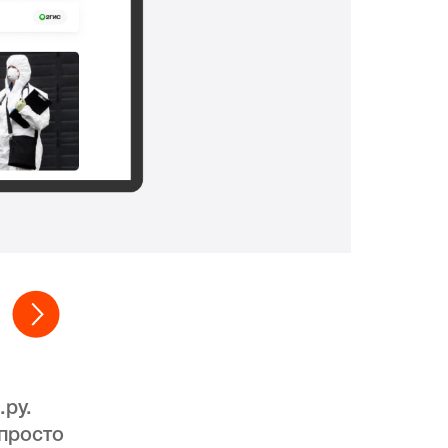
.ру.
 просто