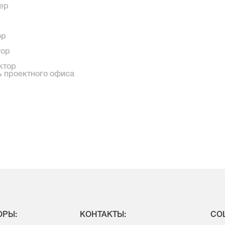
ер
ор
тор
ктор
ь проектного офиса
ОРЫ:
КОНТАКТЫ:
СОЦ