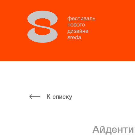
К списку
Айденти