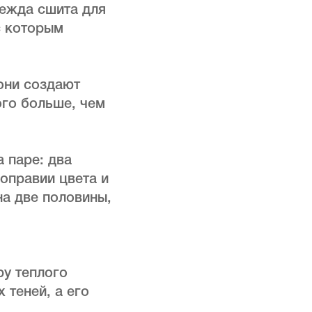
дежда сшита для
с которым
они создают
ого больше, чем
 паре: два
ноправии цвета и
а две половины,
у теплого
 теней, а его