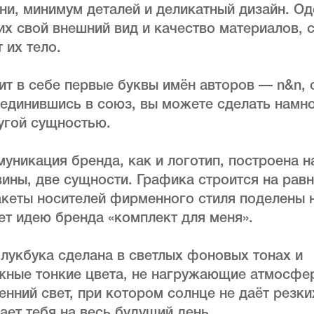
ни, минимум деталей и деликатный дизайн. О
х свой внешний вид и качество материалов, 
 их тело.
т в себе первые буквы имён авторов — n&n, 
ъединившись в союз, вы можете сделать намн
ругой сущностью.
уникация бренда, как и логотип, построена на
вины, две сущности. Графика строится на рав
кеты носителей фирменного стиля поделены н
т идею бренда «комплект для меня».
лукбука сделана в светлых фоновых тонах и
жные тонкие цвета, не нагружающие атмосфер
енний свет, при котором солнце не даёт резких
ает тебя на весь будущий день.