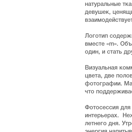
натуральные тка
девушек, ценящи
взаимодействует
Логотип содержи
вместе «m». Об
один, и стать д
Визуальная комм
цвета, две поло
фотографии. Ма
что поддерживае
Фотосессия для 
интерьерах. Не
летнего дня. Утр
энергия напитыв